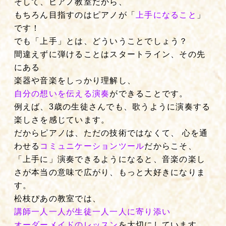
そして、
ピアノ教室だから、
もちろん目指すのはピアノが「
上手になること
」
です！
でも「上手」とは、どういうことでしょう？
間違えずに弾けることはスタートライン、その先
にある
楽器や音楽をしっかり理解し、
自分の想いを伝える演奏
ができることです。
例えば、3歳の生徒さんでも、歌うように演奏する
楽しさを感じています。
だからピアノは、ただの技術ではなくて、 心を通
わせる
コミュニケーションツール
だからこそ、
「上手に」演奏できるようになると、音楽の楽し
さが本当の意味で広がり、もっと大好きになりま
す。
松枝ぴあの教室
では、
講師一人一人が生徒一人一人に寄り添い
オーダーメイドのレッスン
を大切にしています。