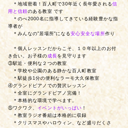
＊地域密着！百人町で30年近く長年愛される
信
用と信頼
のある教室 です
＊のべ2000名に指導してきている経験豊かな指
導者が
＊みんなの”居場所”になる
安心安全な場所
作り
＊個人レッスンだからこそ、１０年以上のお付
き合い。お子様の
成長
を見守ります
③駅近・便利な２つの教室
＊学校や公園のある静かな百人町教室
＊駅徒歩1分の便利なラーモ大久保教室
④グランドピアノでの贅沢レッスン
＊全室にグランドピアノ完備！
＊本格的な環境で学べます。
⑤ワクワク、
イベントがいっぱい
！
＊教室ラジオ番組は本格的に収録
＊クリスマスやハロウィン、など盛りだくさ