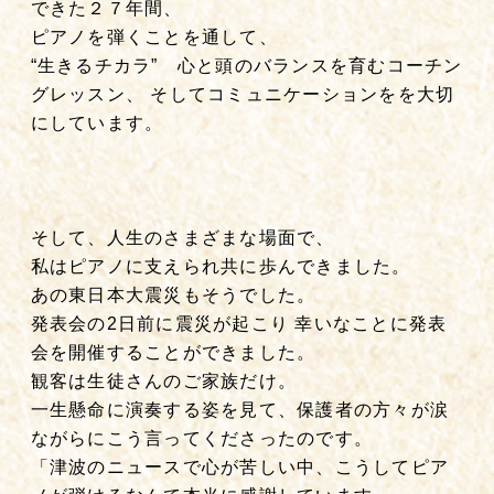
できた２７年間、
ピアノを弾くことを通して、
“生きるチカラ” 心と頭のバランスを育むコーチン
グレッスン、 そしてコミュニケーションをを大切
にしています。
そして、人生のさまざまな場面で、
私はピアノに支えられ共に歩んできました。
あの東日本大震災もそうでした。
発表会の2日前に震災が起こり 幸いなことに発表
会を開催することができました。
観客は生徒さんのご家族だけ。
一生懸命に演奏する姿を見て、保護者の方々が涙
ながらにこう言ってくださったのです。
「津波のニュースで心が苦しい中、こうしてピア