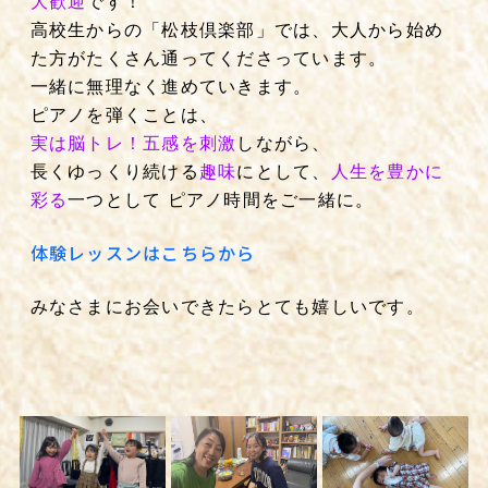
大歓迎
です！
高校生からの「松枝倶楽部」では、大人から始め
た方がたくさん通ってくださっています。
一緒に無理なく進めていきます。
ピアノを弾くことは、
実は脳トレ！五感を刺激
しながら、
長くゆっくり続ける
趣味
にとして、
人生を豊かに
彩る
一つとして ピアノ時間をご一緒に。
体験レッスンはこちらから
みなさまにお会いできたらとても嬉しいです。