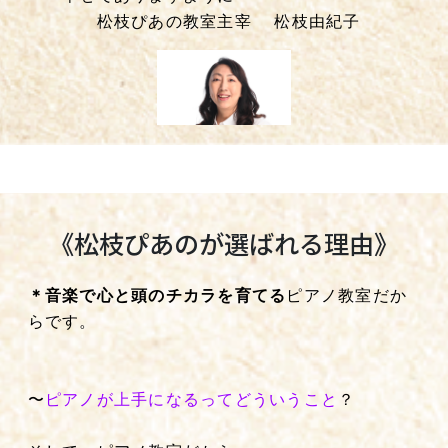
松枝ぴあの教室主宰 松枝由紀子
《松枝ぴあのが選ばれる理由》
＊音楽で心と頭のチカラを育てる
ピアノ教室だか
らです。
〜
ピアノが上手になるってどういうこと
？