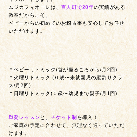
ムジカフィオーレは、
百人町で20年
の実績がある
教室だからこそ、
ベビーからの初めてのお稽古事も安心してお任せ
いただけます。
＊ベビーリトミック(首が座るころから/月2回)
＊火曜リトミック (０歳〜未就園児の縦割りクラ
ス/月2回)
＊日曜リトミック(０歳〜幼児まで親子/月1回)
単発レッスン
と、
チケット制
を導入！
ご家庭の予定に合わせて、無理なく通っていただ
けます。