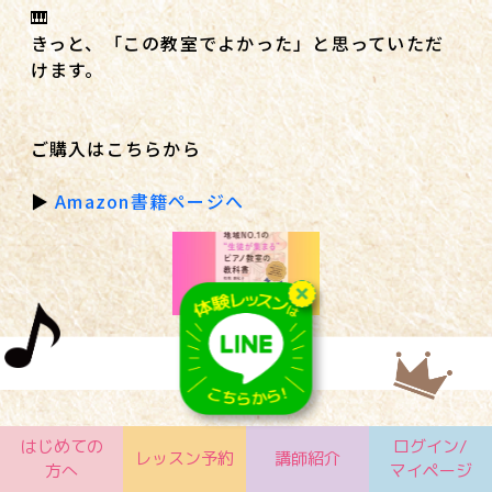
🎹
きっと、「この教室でよかった」と思っていただ
けます。
ご購入はこちらから
▶
Amazon書籍ページへ
《2025.6 新規教室開講！》
はじめての
ログイン/
レッスン予約
講師紹介
方へ
マイページ