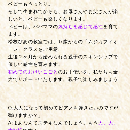
ベビーもうっとり。
そして生まれてからも、お母さんやお父さんが楽
しいと、ベビーも楽しくなります。
ベビーは、パパママの
気持ちを感じて感性
を育て
ます。
松枝ぴあの教室では、０歳からの「ムジカフィオ
ーレ」クラスをご用意、
生後２ヶ月から始められる親子のスキンシップで
優しい感性を育みます。
初めてのおけいこごと
のお手伝いを、私たちも全
力でサポートいたします
。親子で楽しみましょう
Q:大人になって初めてピアノを弾きたいのですが
弾けますか？」
A:まあなんてステキなんでしょう。もう
大、大、