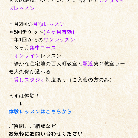
大人の環境、やりたいことに合わせて
カスタマイ
ズレッスン
＊月2回の
月額レッスン
＊5回チケット
(４ヶ月有効)
＊年1回からの
ワンレッスン
＊３ヶ月
集中コース
＊
オンライン
レッスン
＊静かな住宅地の百人町教室と
駅近
第２教室ラー
モ大久保が選べる
＊
貸しスタジオ
制度あり（ご入会の方のみ）
まずは体験！
⬇️
体験レッスンはこちらから
ご質問、ご相談など
お気軽にお問い合わせください