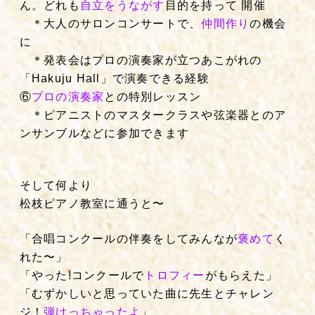
ん。どれも
自立をうながす
目的を持って 開催
＊大人のサロンコンサートで、
仲間作り
の機会
に
＊発表会はプロの演奏家が立つあこがれの
「Hakuju Hall」で演奏できる経験
⑥
プロの演奏家
との特別レッスン
＊ピアニストのマスタークラスや弦楽器とのア
ンサンブルなどに参加できます
そして何より
松枝ピアノ教室に通うと〜
「合唱コンクールの伴奏をしてみんなが
褒めて
く
れた〜」
「やった!コンクールで
トロフィー
がもらえた」
「むずかしいと思っていた曲に先生とチャレン
ジ！
弾けっちゃったよ
」