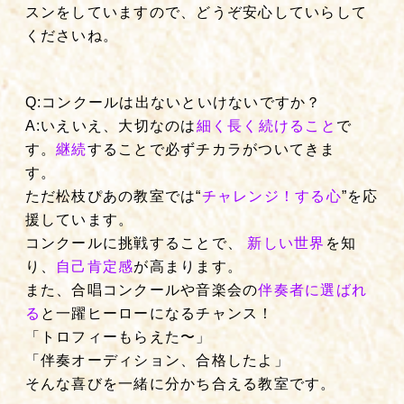
スンをしていますので、どうぞ安心していらして
くださいね。
Q:コンクールは出ないといけないですか？
A:いえいえ、大切なのは
細く長く続けること
で
す。
継続
することで
必ずチカラがついてきま
す。
ただ松枝ぴあの教室では“
チャレンジ！する心
”を応
援しています。
コンクールに挑戦することで、
新しい世界
を知
り、
自己肯定感
が高まります。
また、合唱コンクールや音楽会の
伴奏者に選ばれ
る
と一躍ヒーローになるチャンス！
「トロフィーもらえた〜」
「伴奏オーディション、合格したよ」
そんな喜びを一緒に分かち合える教室です。