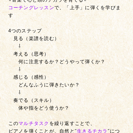
コーチングレッスン
で、「上手」に弾くを学びま
す
4つのステップ
見る（楽譜を読む）
⇩
考える（思考）
何に注意するか？どうやって弾くか？
⇩
感じる（感性）
どんなふうに弾きたいか？
⇩
奏でる（スキル）
体や指をどう使うか？
この
マルチタスク
を繰り返すことで、
ピアノを弾くことが、自然と"
生きるチカラ
"につ