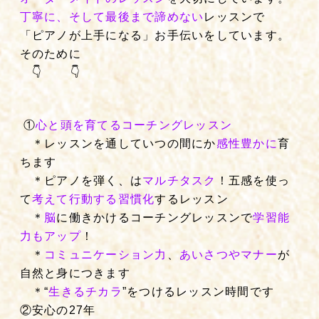
丁寧に、そして最後まで諦めない
レッスンで
「ピアノが上手になる」お手伝いをしています。
そのために
👇 👇
①
心と頭を育てるコーチングレッスン
＊レッスンを通していつの間にか
感性豊かに
育
ちます
＊ピアノを弾く、は
マルチタスク
！五感を使っ
て
考えて行動する習慣化
するレッスン
＊
脳
に働きかけるコーチングレッスンで
学習能
力もアップ
！
＊
コミュニケーション力
、
あいさつやマナー
が
自然と身につきます
＊“
生きるチカラ
”をつけるレッスン時間です
②安心の27年