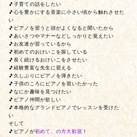
🎵子育ての話をしたい
🎵心を豊かにする音楽に小さい頃から触れさせた
い
🎵ピアノを習うと頭がよくなると聞いたから
🎵あいさつやマナーなどしっかりと覚えたい
🎵お友達が習っているから
🎵初めてのおけいこを探している
🎵長く続けるおけいこをさせたい
🎵経験豊富な先生に習える
🎵久しぶりにピアノを弾きたい
🎵子供のころにピアノを習いたかった
🎵なにか趣味を見つけたい
🎵ピアノ仲間が欲しい
🎵本格的なグランドピアノでレッスンを受けた
い
そして
🎵ピアノが
初めて、の方大歓迎
！