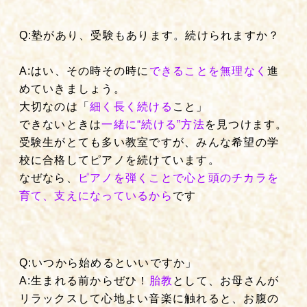
Q:塾があり、受験もあります。続けられますか？
A:はい、その時その時に
できることを無理なく
進
めていきましょう。
大切なのは「
細く長く続ける
こと」
できないときは
一緒に“続ける”方法
を見つけます。
受験生がとても多い教室ですが、みんな希望の学
校に合格してピアノを続けています。
なぜなら、
ピアノを弾くことで心と頭のチカラを
育て、支えになっているから
です
Q:いつから始めるといいですか」
A:生まれる前からぜひ！
胎教
として、お母さんが
リラックスして心地よい音楽に触れると、お腹の