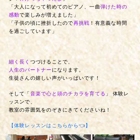
「大人になって初めてのピアノ、一曲
弾けた時の
感動
で楽しみが増えました」
「子供の頃に挫折したので
再挑戦
！有意義な時間
を過ごしています」
細く長く
つづけることで、
人生のパートナー
になります。
生徒さんの嬉しい声がいっぱいです！
そして「
音楽で心と頭のチカラを育てる
」 体験レ
ッスンで、
教室の雰囲気をのぞきにきてくださいね！
【体験レッスンはこちらから👈】