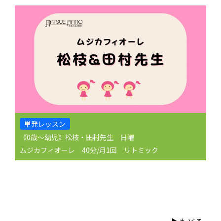
単発レッスン
《0歳〜幼児》松枝・田村先生 日曜
ムジカフィオーレ 40分/月1回 リトミック