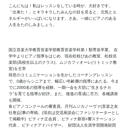
こんにちは！私はレッスンをしている時が、大好きです。
「出来た！」とキラキラしたみんなの目を見ると、元気とエ
ネルギーがいっぱいになります。さあ、一緒にピアノのある
人生をたのしみましょう。
国立音楽大学教育音楽学部教育音楽学科第Ⅰ類専攻卒業。 在
学中よりピアノ指導をはじめ、現在松枝ぴあの教室、松枝倶
楽部(高校生以上のクラス)、ムジカフィオーレ(リトミック教
室)を主宰
得意のコミュニケーションを生かしたコーチングレッスン
で、0歳からシニアまで、幅広い年齢層の指導にあたる。今ま
でに2000名の指導を経験。一期一会を大切に”生きるチカ
ラ”を育てる指導が好評。また、後進の育成に尽力、各種講座
も開催。
各ピアノコンクールの審査員。月刊ムジカノーヴァ(音楽之友
社巻)記事の寄稿。(現在は交流座談会にファシリテーターとし
て掲載中) ピティナ正会員 。ピティナ新宿×響ステーション
代表 。ピティナアドバイザー。 財団法人生涯学習開発財団