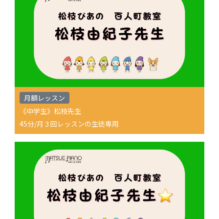
月額レッスン
《中学生》松枝先生
45分/月３回レッスンの生徒専用