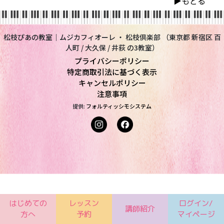
▶︎もどる
松枝ぴあの教室｜ムジカフィオーレ ・ 松枝倶楽部 （東京都 新宿区 百
人町 / 大久保 / 井荻 の3教室）
プライバシーポリシー
特定商取引法に基づく表示
キャンセルポリシー
注意事項
提供:
フォルティッシモシステム
はじめての
レッスン
ログイン/
講師紹介
方へ
予約
マイページ