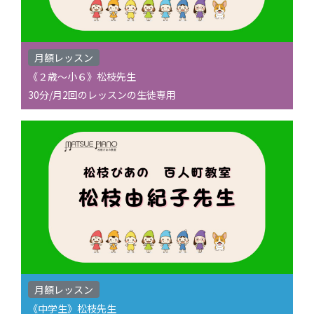
月額レッスン
《２歳〜小６》松枝先生
30分/月2回のレッスンの生徒専用
月額レッスン
《中学生》松枝先生