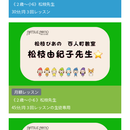
《２歳〜小6》松枝先生
30分/月３回レッスン
月額レッスン
《２歳〜小６》松枝先生
45分/月３回レッスンの生徒専用