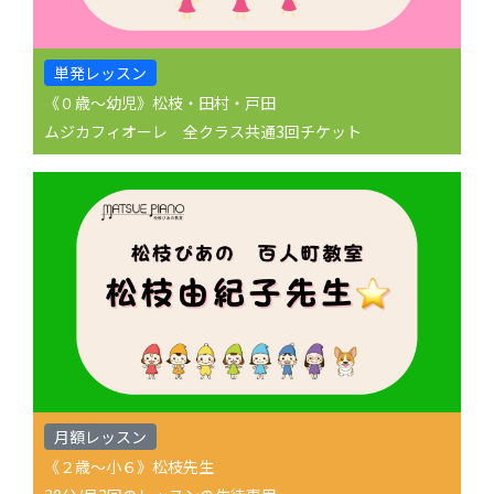
単発レッスン
《０歳〜幼児》松枝・田村・戸田
ムジカフィオーレ 全クラス共通3回チケット
月額レッスン
《２歳〜小６》松枝先生