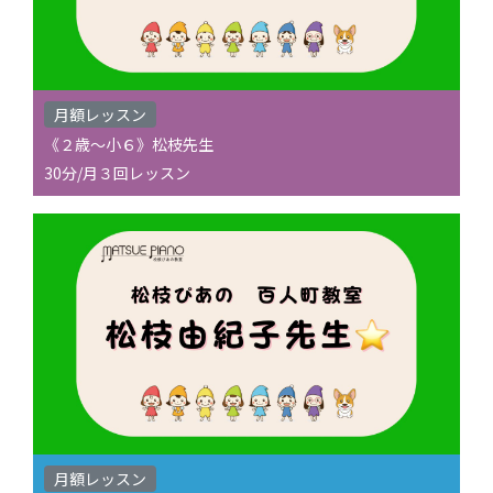
月額レッスン
《２歳〜小６》松枝先生
30分/月３回レッスン
月額レッスン