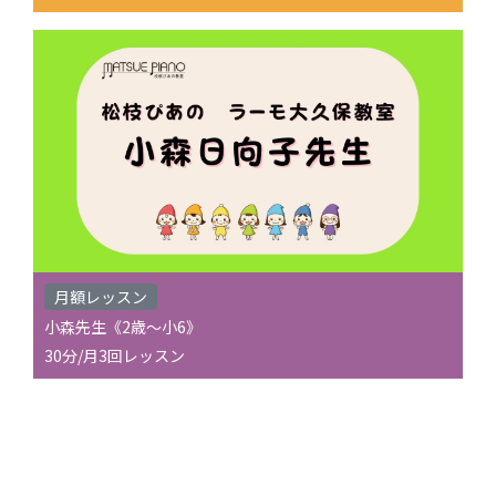
月額レッスン
小森先生《2歳〜小6》
30分/月3回レッスン