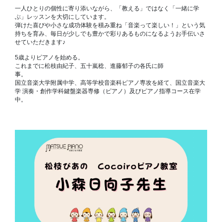
一人ひとりの個性に寄り添いながら、
「教える」ではなく「一緒に学
ぶ」レッスンを大切にしています。
弾けた喜びや小さな成功体験を積み重ね「音楽って楽しい！」という気
持ちを育み、
毎日が少しでも豊かで彩りあるものになるようお手伝いさ
せていただきます♪
5歳よりピアノを始める。
これまでに松枝由紀子、五十嵐稔、進藤郁子の各氏に師
事。
国立音楽大学附属中学、高等学校音楽科ピアノ専攻を経て、国立音楽大
学 演奏・創作学科鍵盤楽器専修（ピアノ）及びピアノ指導コース在学
中。