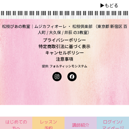
▶︎もどる
松枝ぴあの教室｜ムジカフィオーレ ・ 松枝倶楽部 （東京都 新宿区 百
人町 / 大久保 / 井荻 の3教室）
プライバシーポリシー
特定商取引法に基づく表示
キャンセルポリシー
注意事項
提供:
フォルティッシモシステム
はじめての
レッスン
ログイン/
講師紹介
方へ
予約
マイページ